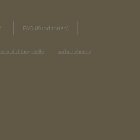
?
FAQ (Kund:innen)
reitschlichtungsstelle
Suchergebnisse
fnet in neuem Tab)