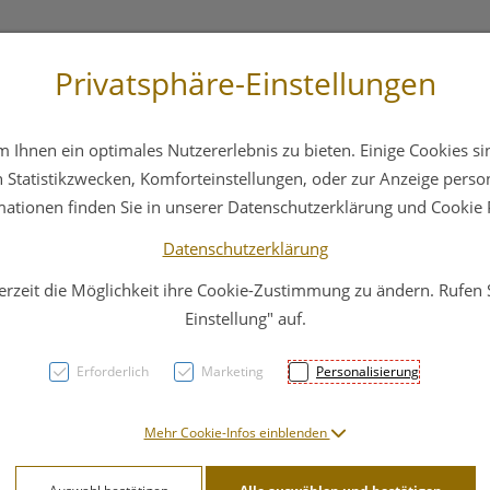
Privatsphäre-Einstellungen
st
+43 6412 4044
Service
Bereitschaftsdienst
Ihnen ein optimales Nutzererlebnis zu bieten. Einige Cookies sin
ika
Hautpflege
Familie
Nahrungsergänzung
Statistikzwecken, Komforteinstellungen, oder zur Anzeige persona
mationen finden Sie in unserer Datenschutzerklärung und Cookie P
Datenschutzerklärung
erzeit die Möglichkeit ihre Cookie-Zustimmung zu ändern. Rufen
Widme
Einstellung" auf.
Erforderlich
Marketing
Personalisierung
PZN: 3120756
18,51 E
Mehr Cookie-Infos einblenden
50 ml / Einheit