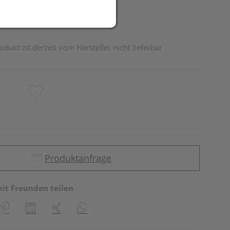
odukt ist derzeit vom Hersteller nicht lieferbar
Produktanfrage
mit Freunden teilen
reator\plugin\share\core\structs\SocialSharingServiceSettings]:fo
Pinterest
LinkedIn
Xing
WhatsApp (#[creator\plugin\share\core\st