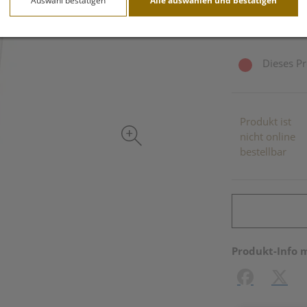
Auswahl bestätigen
Alle auswählen und bestätigen
inkl. 20% MwSt.
Dieses Pr
Produkt ist
nicht online
bestellbar
Produkt-Info 
Facebook
X (#[c