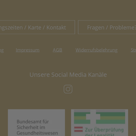
ngszeiten / Karte / Kontakt
Fragen / Probleme
ng
Impressum
AGB
Widerrufsbelehrung
St
Unsere Social Media Kanäle
(öffnet in neuem Tab)
(öffnet in neuem Tab)
(öf