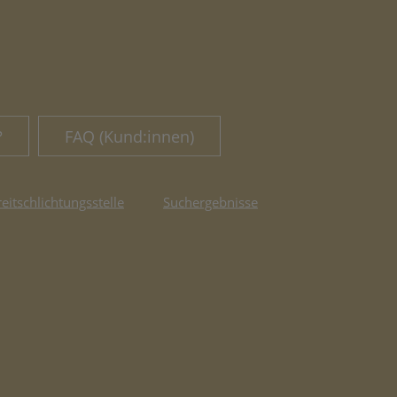
?
FAQ (Kund:innen)
reitschlichtungsstelle
Suchergebnisse
fnet in neuem Tab)