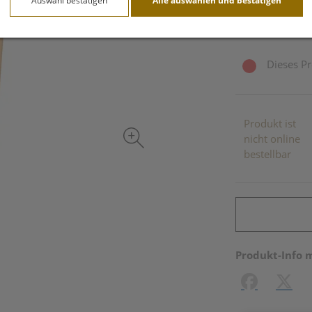
Auswahl bestätigen
Alle auswählen und bestätigen
inkl. 20% MwSt.
Dieses Pr
Produkt ist
nicht online
bestellbar
Produkt-Info 
Facebook
X (#[c