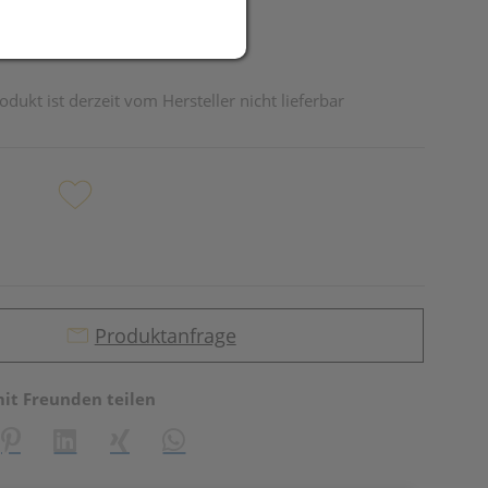
odukt ist derzeit vom Hersteller nicht lieferbar
Produktanfrage
mit Freunden teilen
reator\plugin\share\core\structs\SocialSharingServiceSettings]:fo
Pinterest
LinkedIn
Xing
WhatsApp (#[creator\plugin\share\core\st