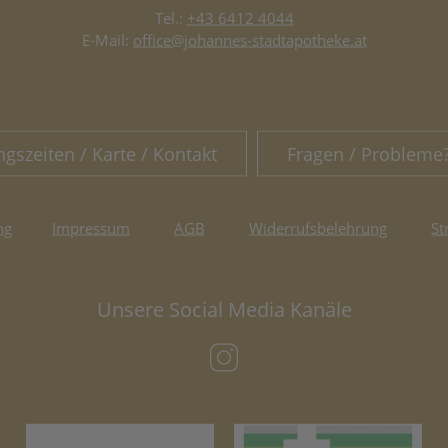
Tel.:
+43 6412 4044
E-Mail:
office@johannes-stadtapotheke.at
ngszeiten / Karte / Kontakt
Fragen / Probleme
ng
Impressum
AGB
Widerrufsbelehrung
St
Unsere Social Media Kanäle
(öffnet in neuem Tab)
(öffnet in neuem Tab)
(öf