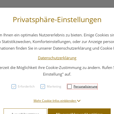
Privatsphäre-Einstellungen
 4044
Service
Bereitschaftsdienst
Ihnen ein optimales Nutzererlebnis zu bieten. Einige Cookies sin
ika
Hautpflege
Familie
Nahrungsergänzung
Statistikzwecken, Komforteinstellungen, oder zur Anzeige persona
mationen finden Sie in unserer Datenschutzerklärung und Cookie P
Datenschutzerklärung
erzeit die Möglichkeit ihre Cookie-Zustimmung zu ändern. Rufen
Widme
Einstellung" auf.
Erforderlich
Marketing
Personalisierung
PZN: 2701095
19,91 E
Mehr Cookie-Infos einblenden
100 ml / Einheit