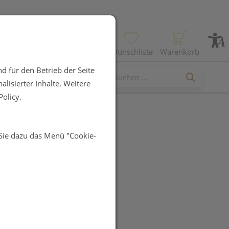
Profil
Wunschliste
Warenkorb
d für den Betrieb der Seite
lisierter Inhalte. Weitere
olicy.
 Sie dazu das Menü "Cookie-
r Selftan
UR