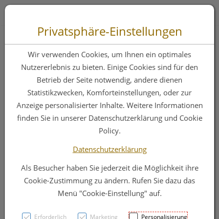
Zum “Inhalt dieser Seite” springen [AK + 0]
Zum Menü “Produkte” springen [AK + 1]
Zum Menü “Über uns / Service” springen [AK + 2]
Zu “Shop-Menüs” springen [AK + 3]
Zum "Barrierefreiheits-Menü" springen [AK + 4]
Zu den “Fusszeilen-Informationen” springen [AK + 5]
Toggle 
Produktsuche
Privatsphäre-Einstellungen
Woechnerinnen
Wir verwenden Cookies, um Ihnen ein optimales
Vorlagen Samu Mini
Nutzererlebnis zu bieten. Einige Cookies sind für den
Betrieb der Seite notwendig, andere dienen
Classic 6,5x22cm
Statistikzwecken, Komforteinstellungen, oder zur
20st
Anzeige personalisierter Inhalte. Weitere Informationen
finden Sie in unserer Datenschutzerklärung und Cookie
Policy.
PZN: 2725517
Datenschutzerklärung
Als Besucher haben Sie jederzeit die Möglichkeit ihre
Cookie-Zustimmung zu ändern. Rufen Sie dazu das
Menü "Cookie-Einstellung" auf.
Erforderlich
Marketing
Personalisierung