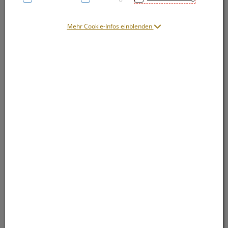
Mehr Cookie-Infos einblenden
Symbolbild(er)
6,55 EUR
20 Stk. / Einheit
inkl. 20% MwSt.
lieferbar