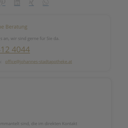
reator\plugin\share\core\structs\SocialSharingServiceSettings]:fo
Pinterest
LinkedIn
Xing
WhatsApp (#[creator\plugin\share\core\st
he Beratung
s an, wir sind gerne für Sie da.
412 4044
n:
office@johannes-stadtapotheke.at
mmantelt sind, die im direkten Kontakt