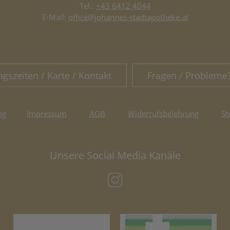
Tel.:
+43 6412 4044
E-Mail:
office@johannes-stadtapotheke.at
ngszeiten / Karte / Kontakt
Fragen / Probleme
ng
Impressum
AGB
Widerrufsbelehrung
St
Unsere Social Media Kanäle
(öffnet in neuem Tab)
(öffnet in neuem Tab)
(öf