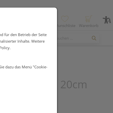
Profil
Wunschliste
Warenkorb
d für den Betrieb der Seite
lisierter Inhalte. Weitere
olicy.
 Sie dazu das Menü "Cookie-
auflagen
uman/ag 10x 20cm