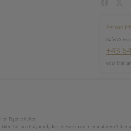
Facebook
X (#[c
Persönlic
Rufen Sie un
+43 6
oder Mail a
llen Eigenschaften
ittertüll aus Polyamid, dessen Fasern mit elementarem Silber u