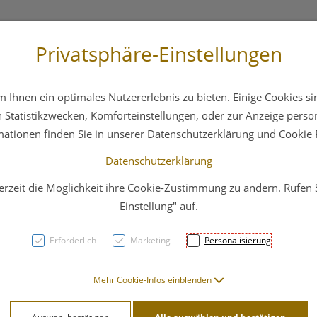
Privatsphäre-Einstellungen
3 6412 4044
Service
Bereitschaftsdienst
Ihnen ein optimales Nutzererlebnis zu bieten. Einige Cookies sin
ika
Hautpflege
Familie
Nahrungsergänzung
Statistikzwecken, Komforteinstellungen, oder zur Anzeige persona
mationen finden Sie in unserer Datenschutzerklärung und Cookie P
Datenschutzerklärung
erzeit die Möglichkeit ihre Cookie-Zustimmung zu ändern. Rufen
Wund
Einstellung" auf.
Atra
Erforderlich
Marketing
Personalisierung
10st
Mehr Cookie-Infos einblenden
PZN: 2991868