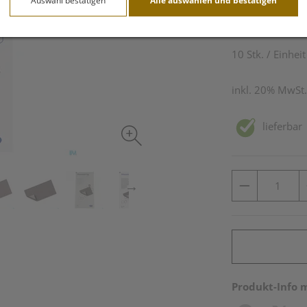
Auswahl bestätigen
Alle auswählen und bestätigen
83,05 E
10 Stk. / Einheit
inkl. 20% MwSt.
lieferbar
Produkt-Info 