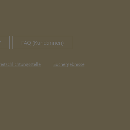
?
FAQ (Kund:innen)
reitschlichtungsstelle
Suchergebnisse
fnet in neuem Tab)