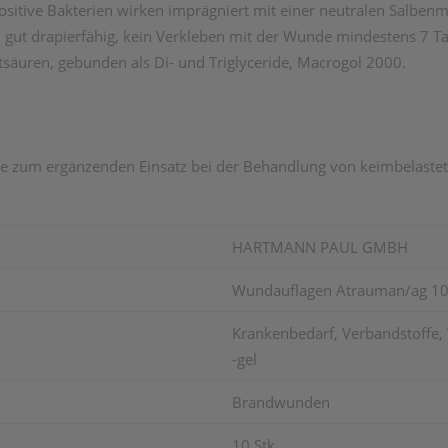
itive Bakterien wirken imprägniert mit einer neutralen Salben
d gut drapierfähig, kein Verkleben mit der Wunde mindestens 7 
ettsäuren, gebunden als Di- und Triglyceride, Macrogol 2000.
 zum ergänzenden Einsatz bei der Behandlung von keimbelastet
HARTMANN PAUL GMBH
Wundauflagen Atrauman/ag 10
Krankenbedarf, Verbandstoffe,
-gel
Brandwunden
10 Stk.