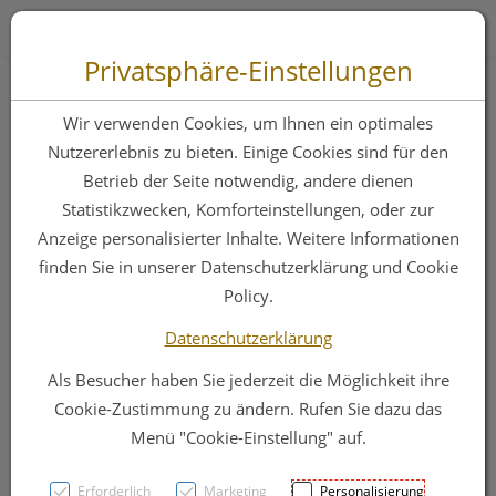
Zum “Inhalt dieser Seite” springen [AK + 0]
Zum Menü “Produkte” springen [AK + 1]
Zum Menü “Über uns / Service” springen [AK + 2]
Zu “Shop-Menüs” springen [AK + 3]
Zum "Barrierefreiheits-Menü" springen [AK + 4]
Zu den “Fusszeilen-Informationen” springen [AK + 5]
Toggle 
Produktsuche
Privatsphäre-Einstellungen
Wundpflaster
Wir verwenden Cookies, um Ihnen ein optimales
Leukofix
Nutzererlebnis zu bieten. Einige Cookies sind für den
Betrieb der Seite notwendig, andere dienen
Rollenpflaster 5mx
Statistikzwecken, Komforteinstellungen, oder zur
1,25cm 0212100 1st
Anzeige personalisierter Inhalte. Weitere Informationen
finden Sie in unserer Datenschutzerklärung und Cookie
Policy.
PZN: 0451369
Datenschutzerklärung
Als Besucher haben Sie jederzeit die Möglichkeit ihre
Cookie-Zustimmung zu ändern. Rufen Sie dazu das
Menü "Cookie-Einstellung" auf.
Erforderlich
Marketing
Personalisierung