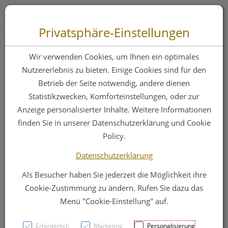
Zum “Inhalt dieser Seite” springen [AK + 0]
Zum Menü “Produkte” springen [AK + 1]
Zum Menü “Über uns / Service” springen [AK + 2]
Zu “Shop-Menüs” springen [AK + 3]
Zum "Barrierefreiheits-Menü" springen [AK + 4]
Zu den “Fusszeilen-Informationen” springen [AK + 5]
Toggle 
Produktsuche
Privatsphäre-Einstellungen
Wundverband
Wir verwenden Cookies, um Ihnen ein optimales
Allevyn/silikon-gel
Nutzererlebnis zu bieten. Einige Cookies sind für den
Betrieb der Seite notwendig, andere dienen
Besch. Ag Gentle
Statistikzwecken, Komforteinstellungen, oder zur
Border 10x 10cm
Anzeige personalisierter Inhalte. Weitere Informationen
finden Sie in unserer Datenschutzerklärung und Cookie
10st
Policy.
Datenschutzerklärung
PZN: 4749255
Als Besucher haben Sie jederzeit die Möglichkeit ihre
Cookie-Zustimmung zu ändern. Rufen Sie dazu das
Menü "Cookie-Einstellung" auf.
Erforderlich
Marketing
Personalisierung