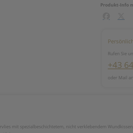
Produkt-Info 
Facebook
X (#[c
Persönlic
Rufen Sie un
+43 6
oder Mail a
lies mit spezialbeschichtetem, nicht verklebendem Wundkissen,