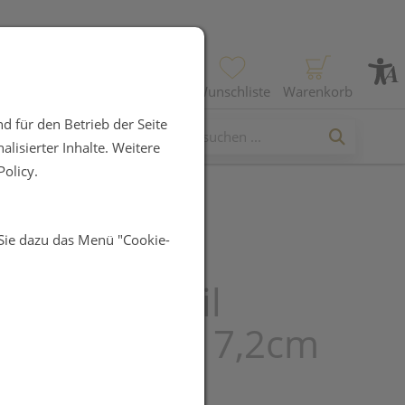
Profil
Wunschliste
Warenkorb
d für den Betrieb der Seite
lisierter Inhalte. Weitere
olicy.
 Sie dazu das Menü "Cookie-
verband
por/e Steril
tklebend 5x 7,2cm