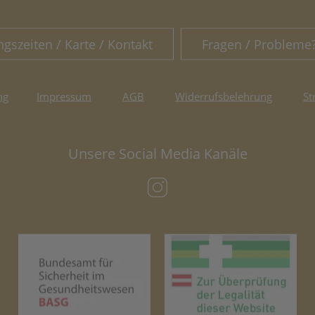
ngszeiten / Karte / Kontakt
Fragen / Probleme
ng
Impressum
AGB
Widerrufsbelehrung
St
Unsere Social Media Kanäle
(öffnet in neuem Tab)
(öffnet in neuem Tab)
(öf