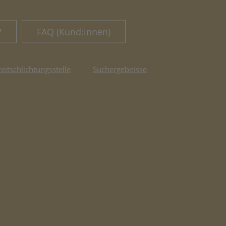
?
FAQ (Kund:innen)
reitschlichtungsstelle
Suchergebnisse
fnet in neuem Tab)