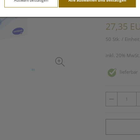
Auswahl bestätigen
Alle auswählen und bestätigen
PZN: 2773717
27,35 E
50 Stk. / Einheit
inkl. 20% MwSt.
lieferbar