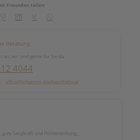
mit Freunden teilen
reator\plugin\share\core\structs\SocialSharingServiceSettings]:fo
Pinterest
LinkedIn
Xing
WhatsApp (#[creator\plugin\share\core\st
he Beratung
s an, wir sind gerne für Sie da.
412 4044
n:
office@johannes-stadtapotheke.at
 gute Saugkraft und Polsterwirkung,