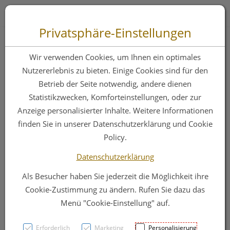
Zum “Inhalt dieser Seite” springen [AK + 0]
Zum Menü “Produkte” springen [AK + 1]
Zum Menü “Über uns / Service” springen [AK + 2]
Zu “Shop-Menüs” springen [AK + 3]
Zum "Barrierefreiheits-Menü" springen [AK + 4]
Zu den “Fusszeilen-Informationen” springen [AK + 5]
Toggle 
Produktsuche
Privatsphäre-Einstellungen
Wundverband
Wir verwenden Cookies, um Ihnen ein optimales
Cutiplast Steril 15x
Nutzererlebnis zu bieten. Einige Cookies sind für den
Betrieb der Seite notwendig, andere dienen
8cm 1474 1st
Statistikzwecken, Komforteinstellungen, oder zur
Anzeige personalisierter Inhalte. Weitere Informationen
finden Sie in unserer Datenschutzerklärung und Cookie
PZN: 1108952
Policy.
Datenschutzerklärung
Als Besucher haben Sie jederzeit die Möglichkeit ihre
Cookie-Zustimmung zu ändern. Rufen Sie dazu das
Menü "Cookie-Einstellung" auf.
Erforderlich
Marketing
Personalisierung