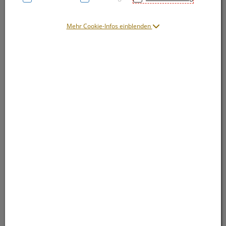
Mehr Cookie-Infos einblenden
Symbolbild(er)
2,– EUR
1 Stk. / Einheit
inkl. 20% MwSt.
lieferbar