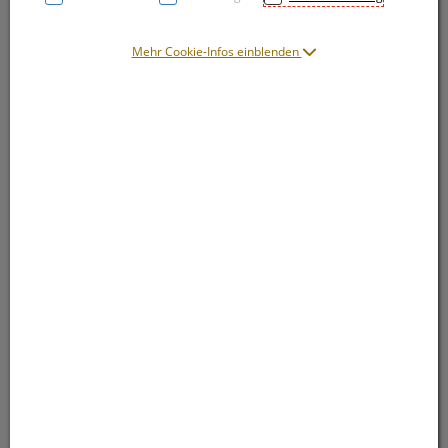
Mehr Cookie-Infos einblenden
Symbolbild(er)
16,65 EUR
10 Stk. / Einheit
inkl. 20% MwSt.
lieferbar