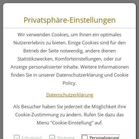
Zum “Inhalt dieser Seite” springen [AK + 0]
Zum Menü “Produkte” springen [AK + 1]
Zum Menü “Über uns / Service” springen [AK + 2]
Zu “Shop-Menüs” springen [AK + 3]
Zum "Barrierefreiheits-Menü" springen [AK + 4]
Zu den “Fusszeilen-Informationen” springen [AK + 5]
Toggle 
Produktsuche
Privatsphäre-Einstellungen
Wundverband
Wir verwenden Cookies, um Ihnen ein optimales
Hydrofilm 10x 15cm
Nutzererlebnis zu bieten. Einige Cookies sind für den
Betrieb der Seite notwendig, andere dienen
10st
Statistikzwecken, Komforteinstellungen, oder zur
Anzeige personalisierter Inhalte. Weitere Informationen
finden Sie in unserer Datenschutzerklärung und Cookie
PZN: 1657765
Policy.
Datenschutzerklärung
Als Besucher haben Sie jederzeit die Möglichkeit ihre
Cookie-Zustimmung zu ändern. Rufen Sie dazu das
Menü "Cookie-Einstellung" auf.
Erforderlich
Marketing
Personalisierung