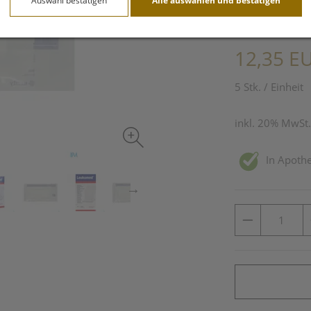
Auswahl bestätigen
Alle auswählen und bestätigen
PZN: 3091262
12,35 E
5 Stk. / Einheit
inkl. 20% MwSt.
In Apothe