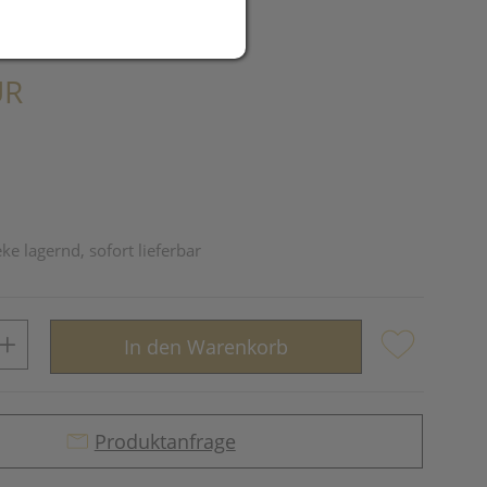
UR
ke lagernd, sofort lieferbar
In den Warenkorb
Produktanfrage