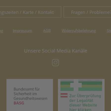
ngszeiten / Karte / Kontakt
Fragen / Probleme
ng
Impressum
AGB
Widerrufsbelehrung
St
Unsere Social Media Kanäle
(öffnet in neuem Tab)
(öffnet in neuem Tab)
(öf