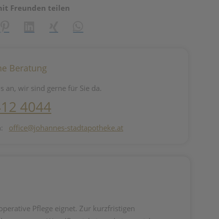
mit Freunden teilen
reator\plugin\share\core\structs\SocialSharingServiceSettings]:fo
Pinterest
LinkedIn
Xing
WhatsApp (#[creator\plugin\share\core\st
he Beratung
s an, wir sind gerne für Sie da.
412 4044
n:
office@johannes-stadtapotheke.at
erative Pflege eignet. Zur kurzfristigen