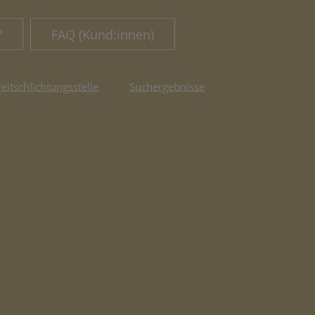
?
FAQ (Kund:innen)
reitschlichtungsstelle
Suchergebnisse
fnet in neuem Tab)