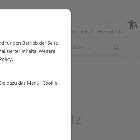
Profil
Wunschliste
Warenkorb
d für den Betrieb der Seite
lisierter Inhalte. Weitere
olicy.
 Sie dazu das Menü "Cookie-
verband
med/steril
ebungsschutz
cm 5st