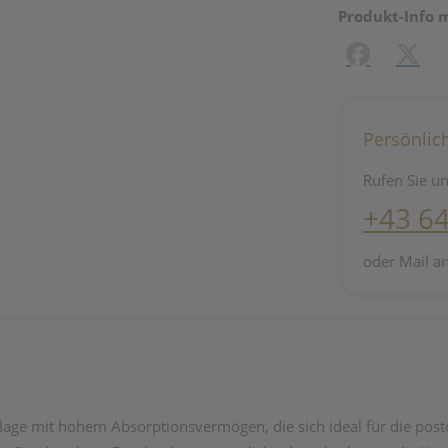
Produkt-Info 
Facebook
X (#[c
Persönlic
Rufen Sie un
+43 6
oder Mail a
age mit hohem Absorptionsvermögen, die sich ideal für die postop