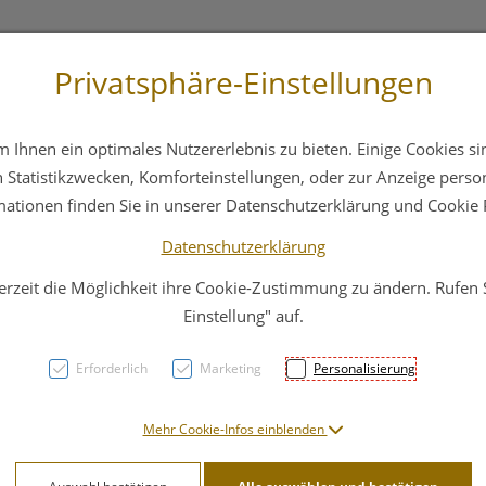
Privatsphäre-Einstellungen
3 6412 4044
Service
Bereitschaftsdienst
Ihnen ein optimales Nutzererlebnis zu bieten. Einige Cookies sin
ika
Hautpflege
Familie
Nahrungsergänzung
Statistikzwecken, Komforteinstellungen, oder zur Anzeige persona
mationen finden Sie in unserer Datenschutzerklärung und Cookie P
Datenschutzerklärung
erzeit die Möglichkeit ihre Cookie-Zustimmung zu ändern. Rufen
Wund
Einstellung" auf.
Siliko
Erforderlich
Marketing
Personalisierung
15x 1
Mehr Cookie-Infos einblenden
PZN: 3067884