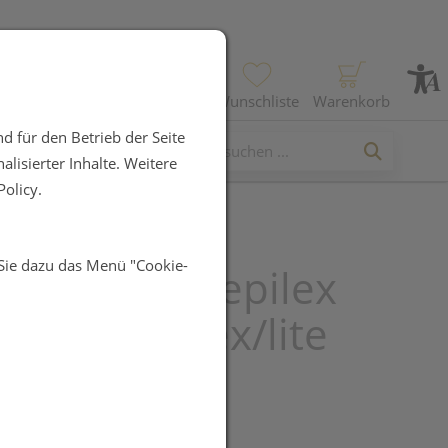
Profil
Wunschliste
Warenkorb
d für den Betrieb der Seite
lisierter Inhalte. Weitere
olicy.
 Sie dazu das Menü "Cookie-
verband Mepilex
n Border/flex/lite
5cm 5st