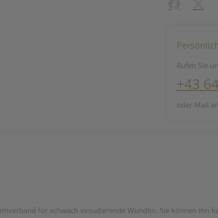
Facebook
X (#[c
Persönlic
Rufen Sie un
+43 6
oder Mail a
chaumverband für schwach exsudierende Wunden. Sie können ihn 