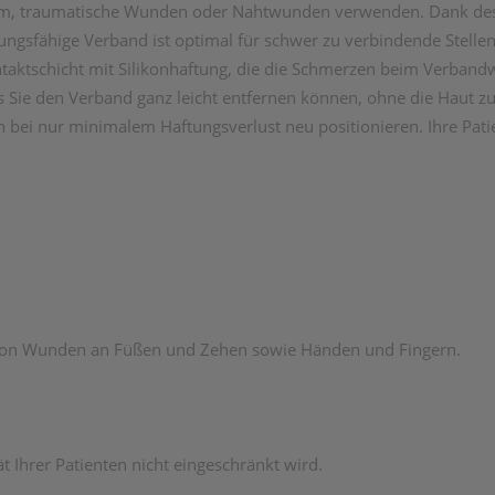
om, traumatische Wunden oder Nahtwunden verwenden. Dank des d
ungsfähige Verband ist optimal für schwer zu verbindende Stell
ontaktschicht mit Silikonhaftung, die die Schmerzen beim Verbandwe
 Sie den Verband ganz leicht entfernen können, ohne die Haut z
hn bei nur minimalem Haftungsverlust neu positionieren. Ihre P
von Wunden an Füßen und Zehen sowie Händen und Fingern.
t Ihrer Patienten nicht eingeschränkt wird.