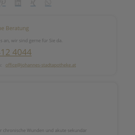
reator\plugin\share\core\structs\SocialSharingServiceSettings]:fo
Pinterest
LinkedIn
Xing
WhatsApp (#[creator\plugin\share\core\st
he Beratung
s an, wir sind gerne für Sie da.
412 4044
n:
office@johannes-stadtapotheke.at
für chronische Wunden und akute sekundär