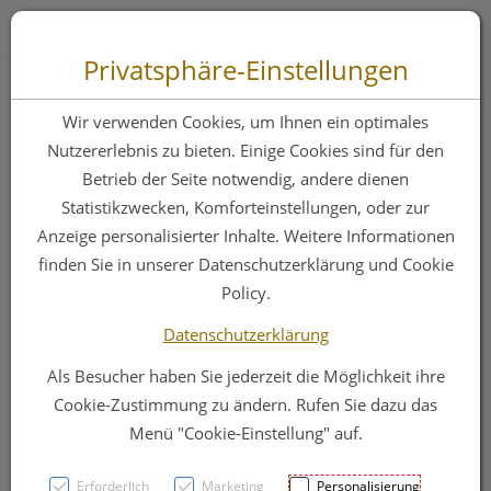
Zum “Inhalt dieser Seite” springen [AK + 0]
Zum Menü “Produkte” springen [AK + 1]
Zum Menü “Über uns / Service” springen [AK + 2]
Zu “Shop-Menüs” springen [AK + 3]
Zum "Barrierefreiheits-Menü" springen [AK + 4]
Zu den “Fusszeilen-Informationen” springen [AK + 5]
Toggle 
Produktsuche
Privatsphäre-Einstellungen
Wundverband
Wir verwenden Cookies, um Ihnen ein optimales
Promogran/+ag
Nutzererlebnis zu bieten. Einige Cookies sind für den
Betrieb der Seite notwendig, andere dienen
Prisma Wound
Statistikzwecken, Komforteinstellungen, oder zur
Balancing Matrix
Anzeige personalisierter Inhalte. Weitere Informationen
finden Sie in unserer Datenschutzerklärung und Cookie
28ccm Ps2028 10st
Policy.
Datenschutzerklärung
PZN: 3087533
Als Besucher haben Sie jederzeit die Möglichkeit ihre
Cookie-Zustimmung zu ändern. Rufen Sie dazu das
Menü "Cookie-Einstellung" auf.
Erforderlich
Marketing
Personalisierung