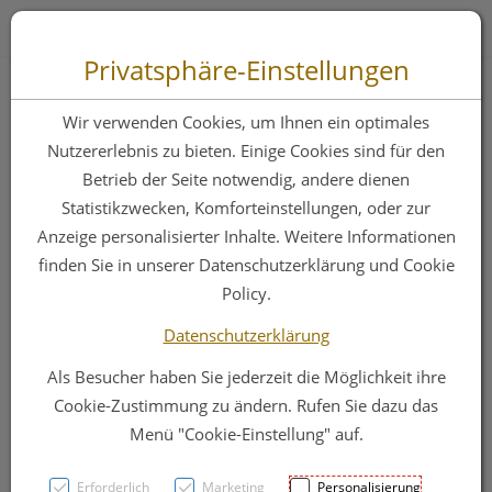
Zum “Inhalt dieser Seite” springen [AK + 0]
Zum Menü “Produkte” springen [AK + 1]
Zum Menü “Über uns / Service” springen [AK + 2]
Zu “Shop-Menüs” springen [AK + 3]
Zum "Barrierefreiheits-Menü" springen [AK + 4]
Zu den “Fusszeilen-Informationen” springen [AK + 5]
Toggle 
Produktsuche
Privatsphäre-Einstellungen
XYNDET® Haar &
Wir verwenden Cookies, um Ihnen ein optimales
Body Shampoo
Nutzererlebnis zu bieten. Einige Cookies sind für den
Betrieb der Seite notwendig, andere dienen
Statistikzwecken, Komforteinstellungen, oder zur
PZN: 2418034
Anzeige personalisierter Inhalte. Weitere Informationen
finden Sie in unserer Datenschutzerklärung und Cookie
Policy.
Datenschutzerklärung
Als Besucher haben Sie jederzeit die Möglichkeit ihre
Cookie-Zustimmung zu ändern. Rufen Sie dazu das
Menü "Cookie-Einstellung" auf.
Erforderlich
Marketing
Personalisierung