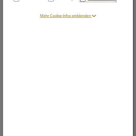
Mehr Cookie-Infos einblenden
Symbolbild(er)
11,11 EUR
75 ml / Einheit
inkl. 20% MwSt.
lieferbar