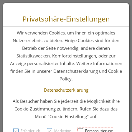
Zum “Inhalt dieser Seite” springen [AK + 0]
Zum Menü “Produkte” springen [AK + 1]
Zum Menü “Über uns / Service” springen [AK + 2]
Zu “Shop-Menüs” springen [AK + 3]
Zum "Barrierefreiheits-Menü" springen [AK + 4]
Zu den “Fusszeilen-Informationen” springen [AK + 5]
Toggle 
Produktsuche
Privatsphäre-Einstellungen
Zahnpaste
Wir verwenden Cookies, um Ihnen ein optimales
Tebodont (ohne
Nutzererlebnis zu bieten. Einige Cookies sind für den
Betrieb der Seite notwendig, andere dienen
Fluorid) 75ml
Statistikzwecken, Komforteinstellungen, oder zur
Anzeige personalisierter Inhalte. Weitere Informationen
finden Sie in unserer Datenschutzerklärung und Cookie
PZN: 3090104
Policy.
Datenschutzerklärung
Als Besucher haben Sie jederzeit die Möglichkeit ihre
Cookie-Zustimmung zu ändern. Rufen Sie dazu das
Menü "Cookie-Einstellung" auf.
Erforderlich
Marketing
Personalisierung