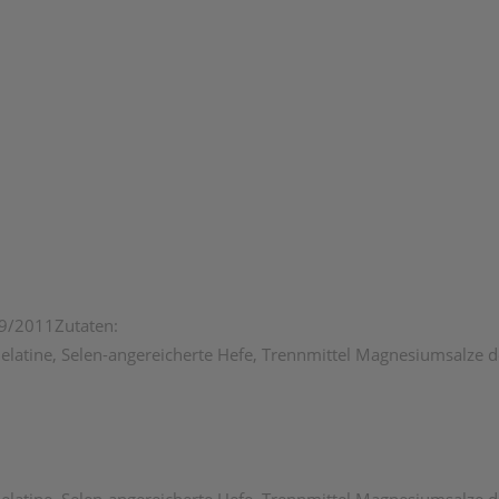
69/2011Zutaten:
 Gelatine, Selen-angereicherte Hefe, Trennmittel Magnesiumsalze d