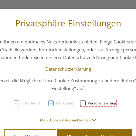
Privatsphäre-Einstellungen
3 6412 4044
Service
Bereitschaftsdienst
Ihnen ein optimales Nutzererlebnis zu bieten. Einige Cookies sin
ika
Hautpflege
Familie
Nahrungsergänzung
Statistikzwecken, Komforteinstellungen, oder zur Anzeige persona
mationen finden Sie in unserer Datenschutzerklärung und Cookie P
Datenschutzerklärung
erzeit die Möglichkeit ihre Cookie-Zustimmung zu ändern. Rufen
Zink 
Einstellung" auf.
Mens
Erforderlich
Marketing
Personalisierung
PZN: 3083110
Mehr Cookie-Infos einblenden
30,79 E