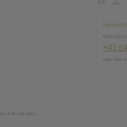
Facebook
X (#[c
Persönlic
Rufen Sie un
+43 6
oder Mail a
en Zink und Selen