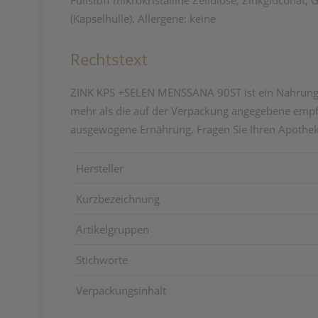
Füllstoff mikrokristalline Zellulose, Zinkgluconat,
(Kapselhülle). Allergene: keine
Rechtstext
ZINK KPS +SELEN MENSSANA 90ST ist ein Nahrungser
mehr als die auf der Verpackung angegebene empfo
ausgewogene Ernährung. Fragen Sie Ihren Apothek
Hersteller
Kurzbezeichnung
Artikelgruppen
Stichworte
Verpackungsinhalt