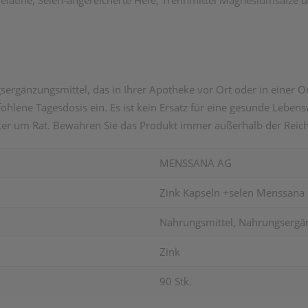
 Gelatine, Selen-angereicherte Hefe, Trennmittel Magnesiumsalze d
gänzungsmittel, das in Ihrer Apotheke vor Ort oder in einer Onl
hlene Tagesdosis ein. Es ist kein Ersatz für eine gesunde Lebe
er um Rat. Bewahren Sie das Produkt immer außerhalb der Reich
MENSSANA AG
Zink Kapseln +selen Menssana 
Nahrungsmittel, Nahrungsergänz
Zink
90 Stk.