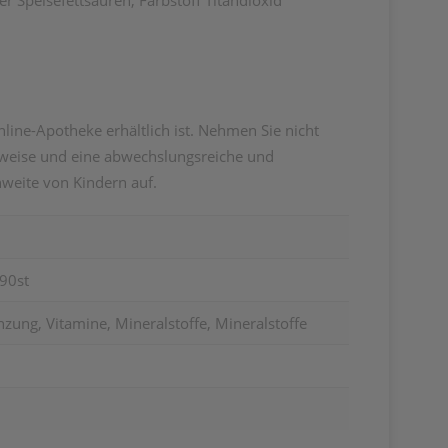
er Speisefettsäuren, Farbstoff Titandioxid
ine-Apotheke erhältlich ist. Nehmen Sie nicht
nsweise und eine abwechslungsreiche und
weite von Kindern auf.
90st
ung, Vitamine, Mineralstoffe, Mineralstoffe