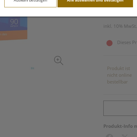
Auswahl bestätigen
Alle auswählen und bestätigen
90 Stk. / Einheit
inkl. 10% MwSt.
Dieses Pr
Produkt ist
nicht online
bestellbar
Produkt-Info 