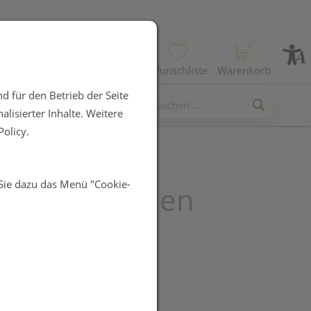
Profil
Wunschliste
Warenkorb
d für den Betrieb der Seite
lisierter Inhalte. Weitere
olicy.
 Sie dazu das Menü "Cookie-
Kapseln +selen
sana 90st
UR