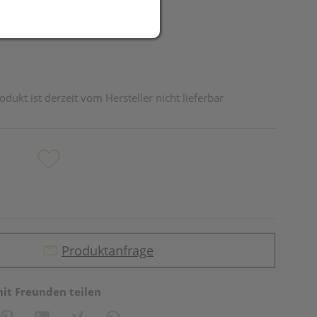
odukt ist derzeit vom Hersteller nicht lieferbar
Produktanfrage
mit Freunden teilen