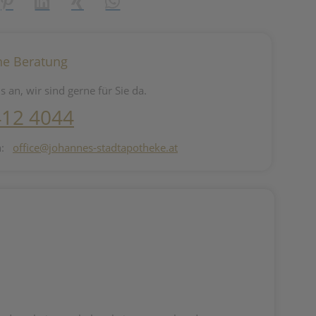
reator\plugin\share\core\structs\SocialSharingServiceSettings]:fo
Pinterest
LinkedIn
Xing
WhatsApp (#[creator\plugin\share\core\st
he Beratung
s an, wir sind gerne für Sie da.
412 4044
n:
office@johannes-stadtapotheke.at