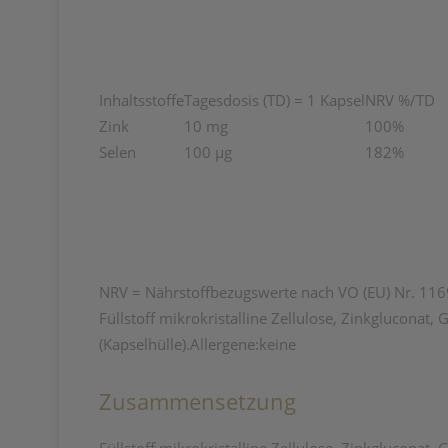
Inhaltsstoffe
Tagesdosis (TD) = 1 Kapsel
NRV %/TD
Zink
10 mg
100%
Selen
100 µg
182%
NRV = Nährstoffbezugswerte nach VO (EU) Nr. 11
Füllstoff mikrokristalline Zellulose, Zinkgluconat,
(Kapselhülle).Allergene:keine
Zusammensetzung